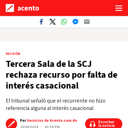
DECISIÓN
Tercera Sala de la SCJ
rechaza recurso por falta de
interés casacional
El tribunal señaló que el recurrente no hizo
referencia alguna al interés casacional
Por
Servicios de Acento.com.do
Escuchar
Escuchar
la noticia
la noticia
16/09/2024 · 02:59 PM