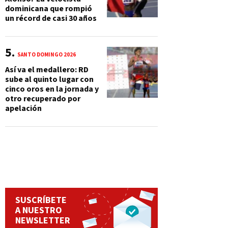
dominicana que rompió
un récord de casi 30 años
SANTO DOMINGO 2026
Así va el medallero: RD
sube al quinto lugar con
cinco oros en la jornada y
otro recuperado por
apelación
SUSCRÍBETE
A NUESTRO
NEWSLETTER