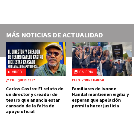
MÁS NOTICIAS DE
ACTUALIDAD
VIDEO
GALERÍA
¿Y TÚ…QUE DICES?
CASO IVONNE HANDAL
Carlos Castro: El relato de
Familiares de Ivonne
un director y creador de
Handal mantienen vigilia y
teatro que anuncia estar
esperan que apelación
cansado de la falta de
permita hacer justicia
apoyo oficial