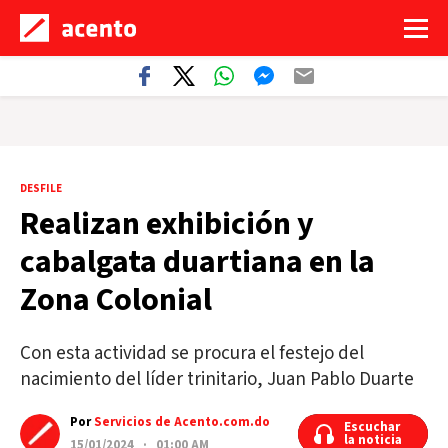
DESFILE
Realizan exhibición y
cabalgata duartiana en la
Zona Colonial
Con esta actividad se procura el festejo del
nacimiento del líder trinitario, Juan Pablo Duarte
Por
Servicios de Acento.com.do
Escuchar
Escuchar
la noticia
la noticia
15/01/2024 · 01:00 AM