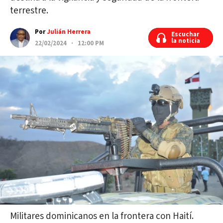
terrestre.
Por
Julián Herrera
Escuchar
Escuchar
la noticia
la noticia
22/02/2024 · 12:00 PM
Militares dominicanos en la frontera con Haití.