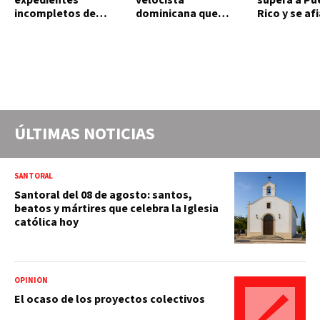
incompletos de
dominicana que
Rico y se af
operaciones por
rompió un récord de
el quinto lu
RD$16,600 millones
casi 30 años
en MINERD, entre
2019 y 2020
ÚLTIMAS NOTICIAS
SANTORAL
Santoral del 08 de agosto: santos,
beatos y mártires que celebra la Iglesia
católica hoy
OPINIÓN
El ocaso de los proyectos colectivos