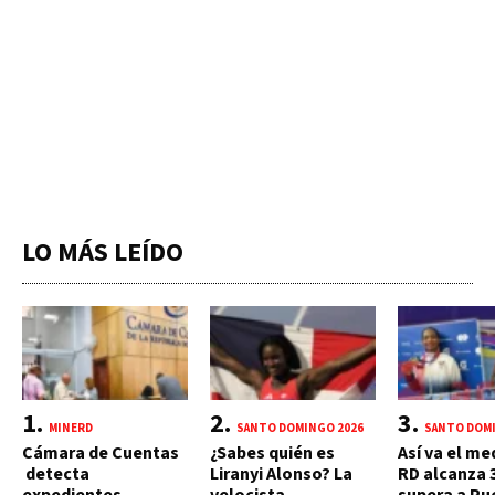
LO MÁS LEÍDO
MINERD
SANTO DOMINGO 2026
SANTO DOMI
Cámara de Cuentas
¿Sabes quién es
Así va el me
detecta
Liranyi Alonso? La
RD alcanza 
expedientes
velocista
supera a Pu