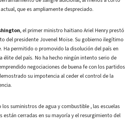
n derramamiento de sangre adicional, al menos a corto
no actual, que es ampliamente despreciado.
shington
, el primer ministro haitiano Ariel Henry prestó
ato del presidente Jovenel Moïse. Su gobierno ilegítimo
e. Ha permitido o promovido la disolución del país en
a élite del país. No ha hecho ningún intento serio de
ha emprendido negociaciones de buena fe con los partidos
a demostrado su impotencia al ceder el control de la
encia.
 los suministros de agua y combustible , las escuelas
s están cerradas en su mayoría y el resurgimiento del