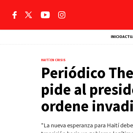
INICIO
ACTU
HAITÍ EN CRISIS
Periódico Th
pide al presi
ordene invadi
"La nueva esperanza para Haití debe