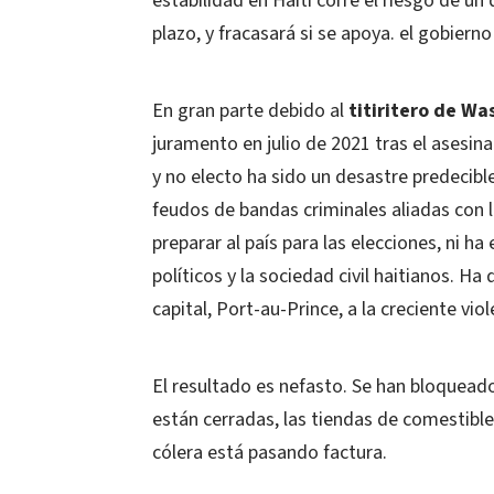
estabilidad en Haití corre el riesgo de u
plazo, y fracasará si se apoya. el gobier
En gran parte debido al
titiritero de Wa
juramento en julio de 2021 tras el asesin
y no electo ha sido un desastre predecibl
feudos de bandas criminales aliadas con l
preparar al país para las elecciones, ni 
políticos y la sociedad civil haitianos. H
capital, Port-au-Prince, a la creciente viol
El resultado es nefasto. Se han bloqueado
están cerradas, las tiendas de comestible
cólera está pasando factura.