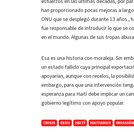
esfuerzos en las últimas décadas, por par
han proporcionado pocas mejoras a largo 
ONU que se desplegó durante 13 años , h
fue responsable de introducir lo que se c
en el mundo. Algunas de sus tropas abusa
Esa es una historia con moraleja. Sin em
un estado fallido cuya principal exportaci
apoyarían, aunque con recelos, la posibili
embargo, para que una intervención tenga 
esperanza para Haití debe implicar un cam
gobierno legítimo con apoyo popular.
CRISIS
EEUU
HAITÍ
HAITIANOS
INVASIÓN