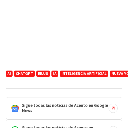
AI
CHATGPT
EE.UU
IA
INTELIGENCIA ARTIFICIAL
NUEVA Y
Sigue todas las noticias de Acento en Google
News
Sigue todas las noticias de Acento en