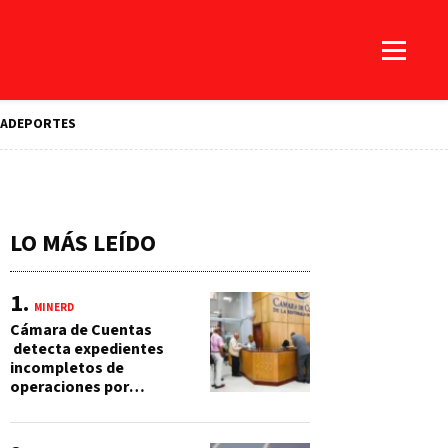
A
DEPORTES
LO MÁS LEÍDO
MINERD
Cámara de Cuentas
detecta expedientes
incompletos de
operaciones por
RD$16,600 millones en
MINERD, entre 2019 y
2020