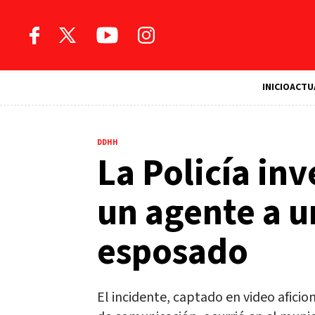
INICIO
ACTU
DDHH
La Policía in
un agente a u
esposado
El incidente, captado en video aficion