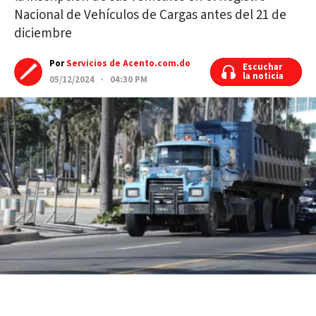
Nacional de Vehículos de Cargas antes del 21 de
diciembre
Por
Servicios de Acento.com.do
Escuchar
Escuchar
la noticia
la noticia
05/12/2024 · 04:30 PM