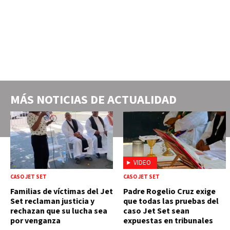
MÁS NOTICIAS DE
ACTUALIDAD
VIDEO
CASO JET SET
CASO JET SET
Familias de víctimas del Jet
Padre Rogelio Cruz exige
Set reclaman justicia y
que todas las pruebas del
rechazan que su lucha sea
caso Jet Set sean
por venganza
expuestas en tribunales