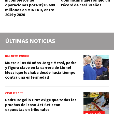
incompletos de
dominicana que rompió un
operaciones por RD$16,600
récord de casi 30 años
millones en MINERD, entre
2019 y 2020
ÚLTIMAS NOTICIAS
BBC NEWS MUNDO
Muere a los 68 años Jorge Messi, padre
y figura clave en la carrera de Lionel
Messi que luchaba desde hacía tiempo
contra una enfermedad
CASO JET SET
Padre Rogelio Cruz exige que todas las
pruebas del caso Jet Set sean
expuestas en tribunales