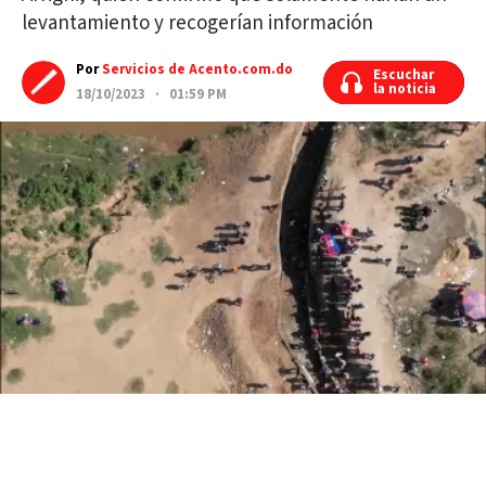
levantamiento y recogerían información
Por
Servicios de Acento.com.do
Escuchar
Escuchar
la noticia
la noticia
18/10/2023 · 01:59 PM