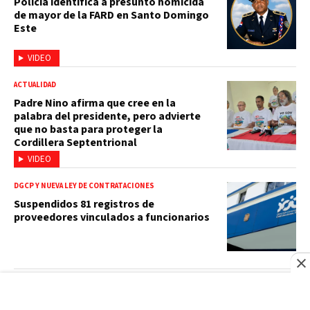
Policía identifica a presunto homicida
de mayor de la FARD en Santo Domingo
Este
VIDEO
ACTUALIDAD
Padre Nino afirma que cree en la
palabra del presidente, pero advierte
que no basta para proteger la
Cordillera Septentrional
VIDEO
DGCP Y NUEVA LEY DE CONTRATACIONES
Suspendidos 81 registros de
proveedores vinculados a funcionarios
BBC NEWS MUNDO
Asesinato de César Gastélum: cómo