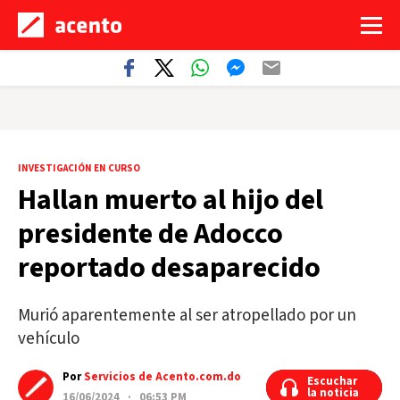
INVESTIGACIÓN EN CURSO
Hallan muerto al hijo del
presidente de Adocco
reportado desaparecido
Murió aparentemente al ser atropellado por un
vehículo
Por
Servicios de Acento.com.do
Escuchar
Escuchar
la noticia
la noticia
16/06/2024 · 06:53 PM