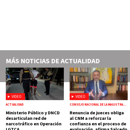
MÁS NOTICIAS DE
ACTUALIDAD
VIDEO
VIDEO
ACTUALIDAD
CONSEJO NACIONAL DE LA MAGISTRATURA
Ministerio Público y DNCD
Renuncia de jueces obliga
desarticulan red de
al CNM a reforzar la
narcotráfico en Operación
confianza en el proceso de
LGTCA
evaluación, afirma Salcedo