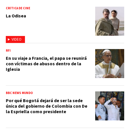
CRÍTICA DE CINE
La Odisea
VIDEO
RFI
En su viaje a Francia, el papa se reunirá
con víctimas de abusos dentro de la
Iglesia
BBC NEWS MUNDO
Por qué Bogotá dejará de ser la sede
única del gobierno de Colombia con De
la Espriella como presidente