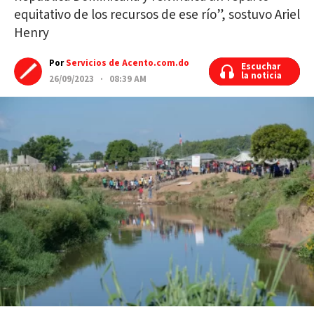
equitativo de los recursos de ese río”, sostuvo Ariel
Henry
Por
Servicios de Acento.com.do
Escuchar
Escuchar
la noticia
la noticia
26/09/2023 · 08:39 AM