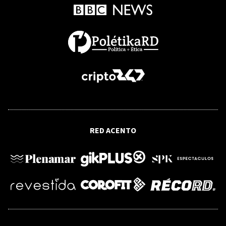
CASO PUMAROL
Envían a juicio de fondo a Jean Andrés
Pumarol por muerte de Ivonne Handal
BBC NEWS MUNDO
Quiénes son los presuntos líderes del
RED ACENTO
Cartel Jalisco Nueva Generación por
los que EE.UU. ofrece más de US$100
millones en recompensas
VIOLENCIA DE GÉNERO
Cientos de militares dominicanos
participan en consulta nacional sobre
violencia contra las mujeres