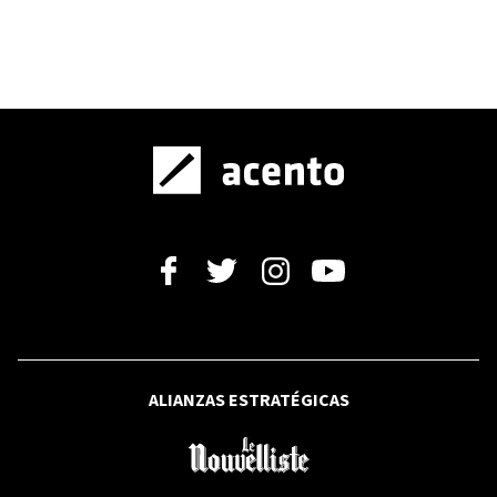
sábado 08 y domingo 09
BBC NEWS MUNDO
El momento en que se libera un tigre
por primera vez en 70 años en
Kazajistán
SALUD
Sociedad Dominicana de Neurología no
recomienda el uso generalizado de
vitaminas y aminoácidos en niños con
autismo
ALIANZAS ESTRATÉGICAS
ROBERTO FERNÁNDEZ
Al primer mes de su partida, harán misa
en recordación de Roberto Fernández
en Casa de la Anunciación