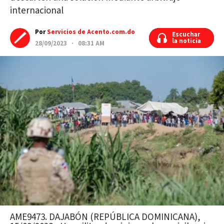
internacional
Por
Servicios de Acento.com.do
Escuchar
Escuchar
la noticia
la noticia
28/09/2023 · 08:31 AM
AME9473. DAJABÓN (REPÚBLICA DOMINICANA),