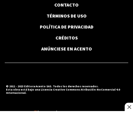
Francia prohibe llamadas comerciales
CONTACTO
no solicitadas y obliga a repensar el
telemarketing
TÉRMINOS DE USO
POLÍTICA DE PRIVACIDAD
CRÉDITOS
ACTUALIDAD
Abinader: “Las becas ya no se
ANÚNCIESE EN ACENTO
consiguen por cuña ni por influencia
política, sino por mérito académico”
JUAN HUBIERES
© 2011 - 2023 Editora Acento SAS. Todos los derechos reservados.
Juan Hubieres dice acuerdo en corredor
Esta obra está bajo una Licencia Creative Commons Atribución-NoComercial 4.0
Internacional.
Mella evita conflictos innecesarios
VIDEO