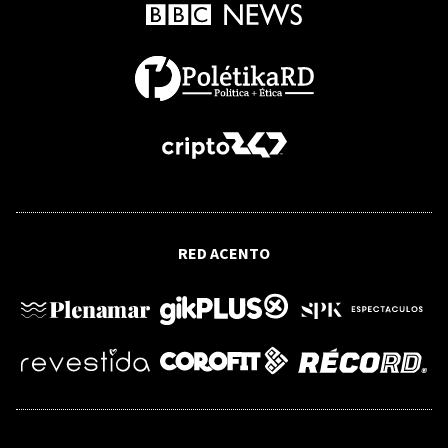
Cómo los buques varados en el
estrecho de Ormuz pueden
desencadenar una "superpropagación"
de especies marinas invasoras
NOTICIAS
UNICARIBE recibe ministro argentino
Federico Sturzenegger para dialogar
sobre liderazgo, transformación del
Estado e innovación pública
RED ACENTO
JUSTICIA
Defensa de Ivonne Handal sostiene que
Jean Pumarol está apto para enfrentar
juicio por asesinato
VIDEO
TELEMARKETING