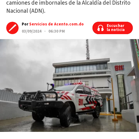
camiones de imbornales de la Alcaldía del Distrito
Nacional (ADN).
Por
Servicios de Acento.com.do
Escuchar
Escuchar
la noticia
la noticia
03/09/2024 · 06:30 PM