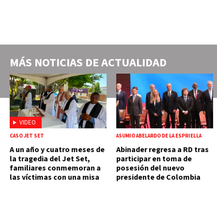
MÁS NOTICIAS DE
ACTUALIDAD
VIDEO
CASO JET SET
ASUMIÓ ABELARDO DE LA ESPRIELLA
A un año y cuatro meses de
Abinader regresa a RD tras
la tragedia del Jet Set,
participar en toma de
familiares conmemoran a
posesión del nuevo
las víctimas con una misa
presidente de Colombia