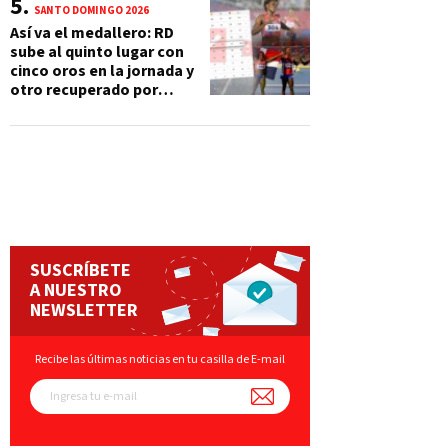
SANTO DOMINGO 2026
Así va el medallero: RD
sube al quinto lugar con
cinco oros en la jornada y
otro recuperado por
apelación
SUSCRÍBETE
A NUESTRO
NEWSLETTER
Recibe las últimas noticias en tu casilla de E-mail