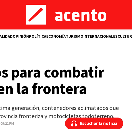
ALIDAD
OPINIÓN
POLÍTICA
ECONOMÍA
TURISMO
INTERNACIONALES
CULTUR
s para combatir
n la frontera
última generación, contenedores aclimatados que
ovincia fronteriza y motocicletas todoterreno.
Escuchar la noticia
Escuchar la noticia
 09:21 PM