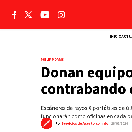
INICIO
ACTU
PHILIP MORRIS
Donan equipo
contrabando e
Escáneres de rayos X portátiles de 
funcionarán como oficinas en cada pr
Por
Servicios de Acento.com.do
18/03/2024 ·