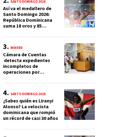
SANTO DOMINGO 2026
Así va el medallero de
Santo Domingo 2026:
República Dominicana
suma 18 oros y 85
preseas
MINERD
Cámara de Cuentas
detecta expedientes
incompletos de
operaciones por
RD$16,600 millones en
MINERD, entre 2019 y
2020
SANTO DOMINGO 2026
¿Sabes quién es Liranyi
Alonso? La velocista
dominicana que rompió
un récord de casi 30 años