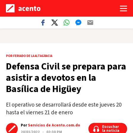
POR FERIADO DE LA ALTAGRACIA
Defensa Civil se prepara para
asistir a devotos en la
Basílica de Higüey
El operativo se desarrollará desde este jueves 20
hasta el viernes 21 de enero
Por
Servicios de Acento.com.do
Escuchar
Escuchar
la noticia
la noticia
20/01/2022 · 02:30 PM