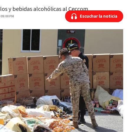
llos y bebidas alcohólicas al Ceccom
Escuchar la noticia
Escuchar la noticia
 09:00 PM