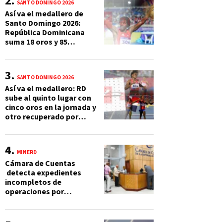
SANTO DOMINGO 2026
Así va el medallero de
Santo Domingo 2026:
República Dominicana
suma 18 oros y 85
preseas
SANTO DOMINGO 2026
Así va el medallero: RD
sube al quinto lugar con
cinco oros en la jornada y
otro recuperado por
apelación
MINERD
Cámara de Cuentas
detecta expedientes
incompletos de
operaciones por
RD$16,600 millones en
MINERD, entre 2019 y
2020