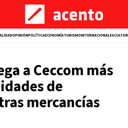
ALIDAD
OPINIÓN
POLÍTICA
ECONOMÍA
TURISMO
INTERNACIONALES
CULTUR
rega a Ceccom más
nidades de
otras mercancías