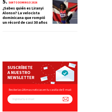
SANTO DOMINGO 2026
¿Sabes quién es Liranyi
Alonso? La velocista
dominicana que rompió
un récord de casi 30 años
SUSCRÍBETE
A NUESTRO
NEWSLETTER
Recibe las últimas noticias en tu casilla de E-mail