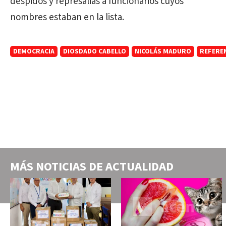
despidos y represalias a funcionarios cuyos
nombres estaban en la lista.
DEMOCRACIA
DIOSDADO CABELLO
NICOLÁS MADURO
REFERE
MÁS NOTICIAS DE
ACTUALIDAD