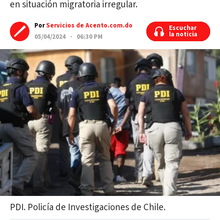
en situación migratoria irregular.
Por
Servicios de Acento.com.do
Escuchar
Escuchar
la noticia
la noticia
05/04/2024 · 06:30 PM
PDI. Policía de Investigaciones de Chile.