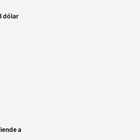
agosto, hechos y
conmemoraciones de esta
l dólar
fecha
ciende a