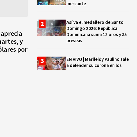
mercante
Así va el medallero de Santo
Domingo 2026: República
 aprecia
Dominicana suma 18 oros y 85
artes, y
preseas
ólares por
EN VIVO | Marileidy Paulino sale
a defender su corona en los
400 metros
Bono a Mil 2026-2027: cómo
consultar si están tus hijos e
hijas en la lista y cuándo
puedes cobrar
¿Qué se celebra hoy en el
mundo? Efemérides del 5 de