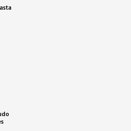
asta
rudo
es