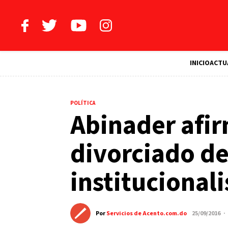
INICIO
ACTU
POLÍTICA
Abinader afir
divorciado de
institucional
Por
Servicios de Acento.com.do
25/09/2016 ·