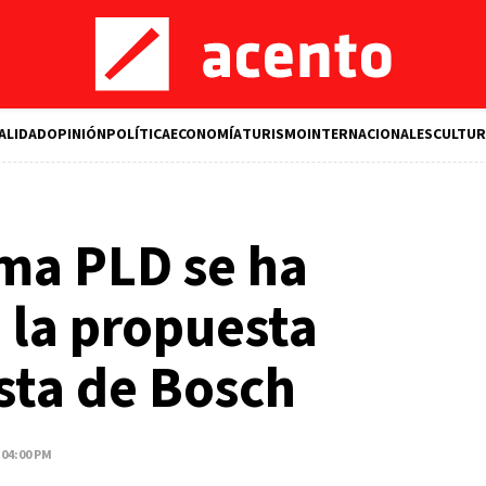
ALIDAD
OPINIÓN
POLÍTICA
ECONOMÍA
TURISMO
INTERNACIONALES
CULTUR
ma PLD se ha
 la propuesta
ista de Bosch
 04:00 PM