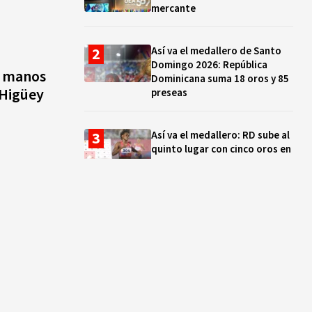
mercante
Así va el medallero de Santo
Domingo 2026: República
a manos
Dominicana suma 18 oros y 85
 Higüey
preseas
Así va el medallero: RD sube al
quinto lugar con cinco oros en
la jornada y otro recuperado
por apelación
Cámara de Cuentas detecta
expedientes incompletos de
operaciones por RD$16,600
millones en MINERD, entre
2019 y 2020
¿Sabes quién es Liranyi