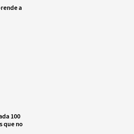
Alonso? La velocista
prende a
dominicana que rompió un
o
récord de casi 30 años
¿Quién era Román Ramos? El
empresario que transformó el
comercio moderno en
República Dominicana
¿Qué se celebra hoy en el
mundo? Efemérides del 6 de
agosto, hechos y
conmemoraciones de esta
fecha
cada 100
s que no