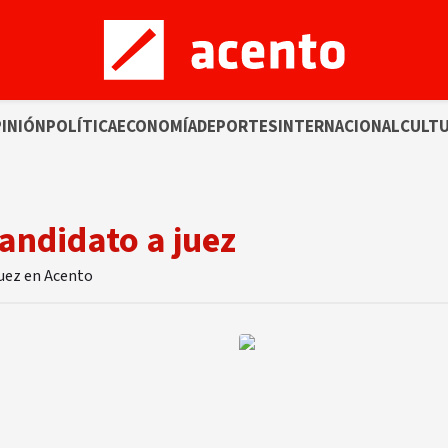
INIÓN
POLÍTICA
ECONOMÍA
DEPORTES
INTERNACIONAL
CULT
andidato a juez
juez en Acento