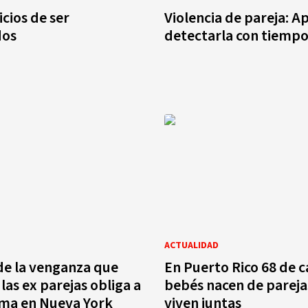
icios de ser
Violencia de pareja: A
dos
detectarla con tiemp
ACTUALIDAD
de la venganza que
En Puerto Rico 68 de 
las ex parejas obliga a
bebés nacen de pareja
rma en Nueva York
viven juntas