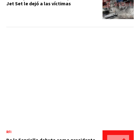
Jet Set le dejó a las víctimas
RFI