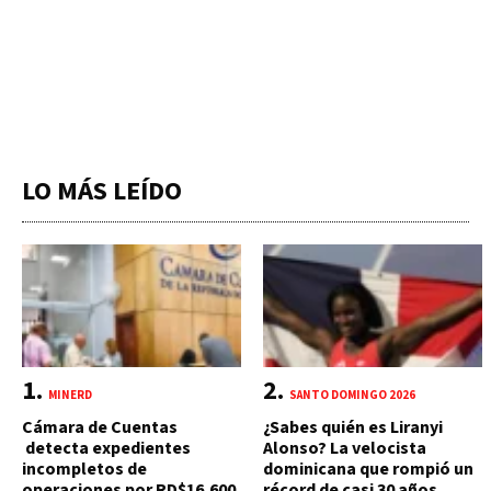
LO MÁS LEÍDO
MINERD
SANTO DOMINGO 2026
Cámara de Cuentas
¿Sabes quién es Liranyi
detecta expedientes
Alonso? La velocista
incompletos de
dominicana que rompió un
operaciones por RD$16,600
récord de casi 30 años