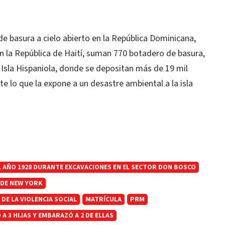
e basura a cielo abierto en la República Dominicana,
 la República de Haití, suman 770 botadero de basura,
 Isla Hispaniola, donde se depositan más de 19 mil
 lo que la expone a un desastre ambiental a la isla
L AÑO 1928 DURANTE EXCAVACIONES EN EL SECTOR DON BOSCO
 DE NEW YORK
DE LA VIOLENCIA SOCIAL
MATRÍCULA
PRM
 3 HIJAS Y EMBARAZÓ A 2 DE ELLAS