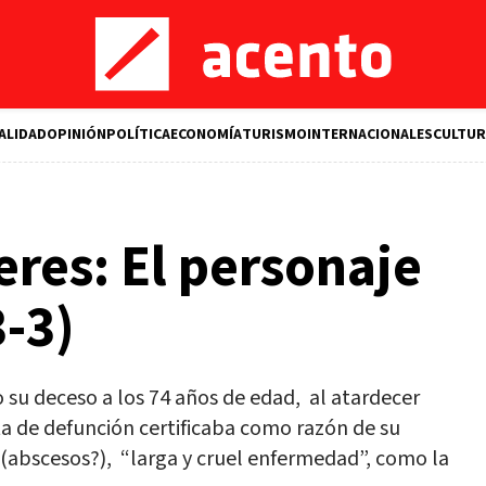
ALIDAD
OPINIÓN
POLÍTICA
ECONOMÍA
TURISMO
INTERNACIONALES
CULTUR
res: El personaje
3-3)
 su deceso a los 74 años de edad, al atardecer
a de defunción certificaba como razón de su
 (abscesos?), “larga y cruel enfermedad”, como la