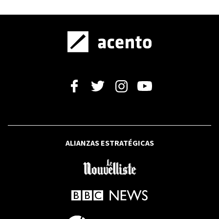
ELECCIONES EEUU
Trump dice que tiene "algo en común"
con Abdul El-Sayed, candidato
demócrata al Senado
SANTO DOMINGO 2026
¡Por el oro! Reinas del Caribe vencen a
Puerto Rico y disputarán la final ante
Colombia
ALIANZAS ESTRATÉGICAS
PARTIDO REVOLUCIONARIO MODERNO
Abinader acepta ser el presidente del
PRM
POLÍTICA