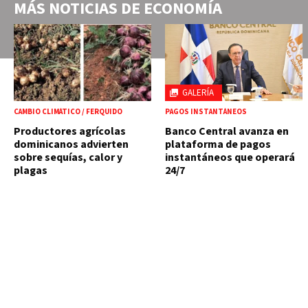
MÁS NOTICIAS DE
ECONOMÍA
GALERÍA
CAMBIO CLIMÁTICO / FERQUIDO
PAGOS INSTANTÁNEOS
Productores agrícolas
Banco Central avanza en
dominicanos advierten
plataforma de pagos
sobre sequías, calor y
instantáneos que operará
plagas
24/7