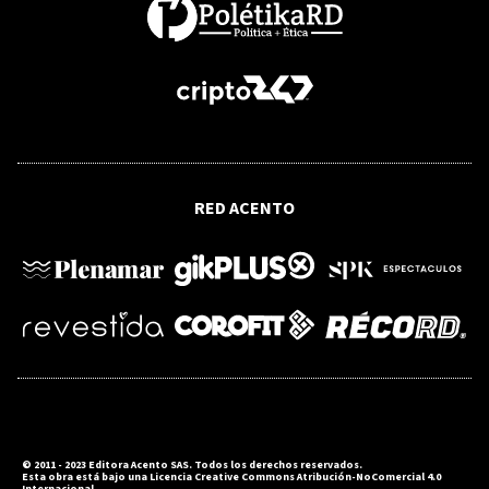
PLD asegura que consulta presidencial
de octubre avanza mientras Escoto
evalúa volver al Senado por Montecristi
IPS DESARROLLO SOSTENIBLE
Minerales críticos y agua marchan por
RED ACENTO
sendas contrarias en América Latina
© 2011 - 2023 Editora Acento SAS. Todos los derechos reservados.
Esta obra está bajo una Licencia Creative Commons Atribución-NoComercial 4.0
Internacional.