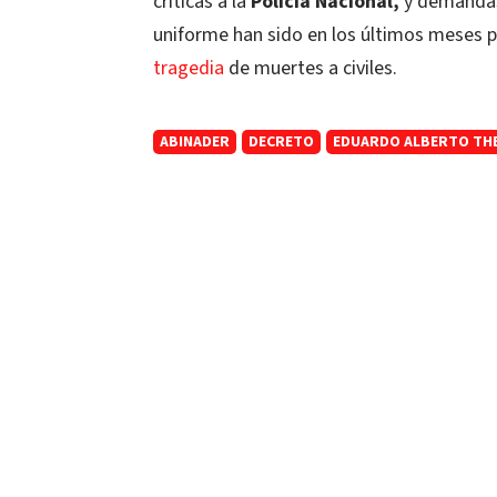
críticas a la
Policía Nacional,
y demandas
uniforme han sido en los últimos meses 
tragedia
de muertes a civiles.
ABINADER
DECRETO
EDUARDO ALBERTO TH