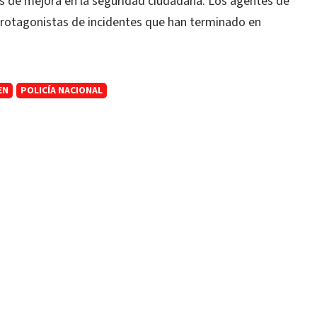
 de mejora en la seguridad ciudadana. Los agentes de
protagonistas de incidentes que han terminado en
EN
POLICÍA NACIONAL