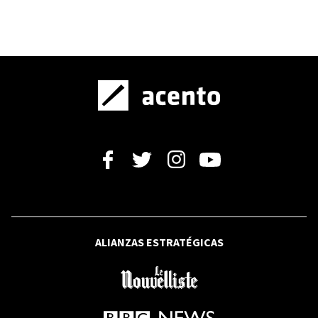
PRECIO DEL DÓLAR
Precio del dólar hoy en República
Dominicana: domingo 9 de agosto de
2026
ANTES DE LA ESCRITURA
El cuerpo humano: primer libro para
conservar la memoria histórica
ALIANZAS ESTRATÉGICAS
EN DESENREDO EXTENDIDO
Planificar con acento dominicano:
análisis de buena secuencia didáctica