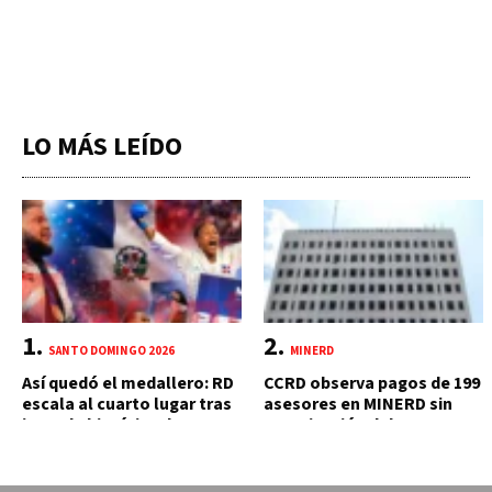
LO MÁS LEÍDO
SANTO DOMINGO 2026
MINERD
Así quedó el medallero: RD
CCRD observa pagos de 199
escala al cuarto lugar tras
asesores en MINERD sin
jornada histórica de 15
autorización del MAP y
oros
carente de trabajos
realizados, durante el 2019
y 2020