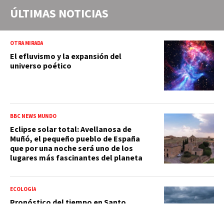
ÚLTIMAS NOTICIAS
OTRA MIRADA
El efluvismo y la expansión del
universo poético
BBC NEWS MUNDO
Eclipse solar total: Avellanosa de
Muñó, el pequeño pueblo de España
que por una noche será uno de los
lugares más fascinantes del planeta
ECOLOGÍA
Pronóstico del tiempo en Santo
Domingo, República Dominicana: clima
de hoy, domingo 09 de agosto de 2026