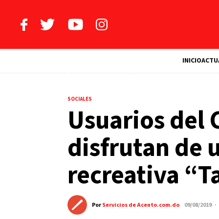
INICIO
ACTU
SOCIALES
Usuarios del 
disfrutan de u
recreativa “
Por
Servicios de Acento.com.do
09/08/2019 ·