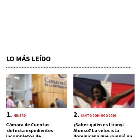
LO MÁS LEÍDO
MINERD
SANTO DOMINGO 2026
Cámara de Cuentas
¿Sabes quién es Liranyi
detecta expedientes
Alonso? La velocista
incompletos de
dominicana que rompió un