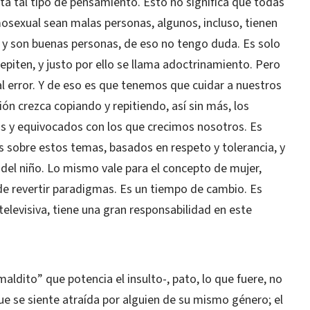
nta tal tipo de pensamiento. Esto no significa que todas
mosexual sean malas personas, algunos, incluso, tienen
n y son buenas personas, de eso no tengo duda. Es solo
epiten, y justo por ello se llama adoctrinamiento. Pero
al error. Y de eso es que tenemos que cuidar a nuestros
ión crezca copiando y repitiendo, así sin más, los
 y equivocados con los que crecimos nosotros. Es
s sobre estos temas, basados en respeto y tolerancia, y
del niño. Lo mismo vale para el concepto de mujer,
e revertir paradigmas. Es un tiempo de cambio. Es
 televisiva, tiene una gran responsabilidad en este
aldito” que potencia el insulto-, pato, lo que fuere, no
ue se siente atraída por alguien de su mismo género; el