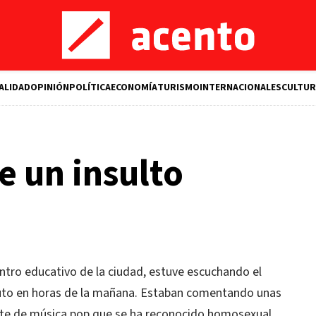
ALIDAD
OPINIÓN
POLÍTICA
ECONOMÍA
TURISMO
INTERNACIONALES
CULTUR
e un insulto
entro educativo de la ciudad, estuve escuchando el
ruto en horas de la mañana. Estaban comentando unas
nte de música pop que se ha reconocido homosexual