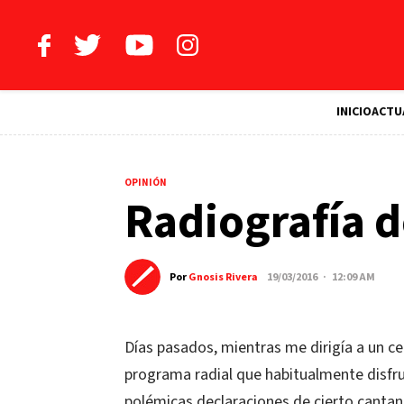
INICIO
ACTU
OPINIÓN
Radiografía d
Por
Gnosis Rivera
19/03/2016 · 12:09 AM
Días pasados, mientras me dirigía a un c
programa radial que habitualmente disf
polémicas declaraciones de cierto canta