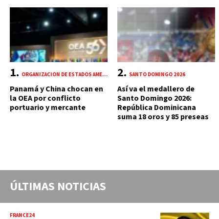
ORGANIZACIÓN DE ESTADOS AMERICANOS (OEA)
SANTO DOMINGO 2026
Panamá y China chocan en
Así va el medallero de
la OEA por conflicto
Santo Domingo 2026:
portuario y mercante
República Dominicana
suma 18 oros y 85 preseas
ÚLTIMAS NOTICIAS
FRANCE24