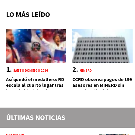
LO MÁS LEÍDO
SANTO DOMINGO 2026
MINERD
Así quedó el medallero: RD
CCRD observa pagos de 199
escala al cuarto lugar tras
asesores en MINERD sin
jornada histórica de 15
autorización del MAP y
oros
carente de trabajos
realizados, durante el 2019
y 2020
ÚLTIMAS NOTICIAS