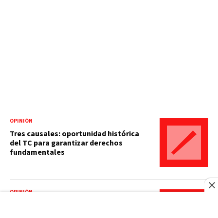
OPINIÓN
Tres causales: oportunidad histórica
del TC para garantizar derechos
fundamentales
OPINIÓN
¿Puede sobrevivir el Derecho
Internacional a la multipolaridad?