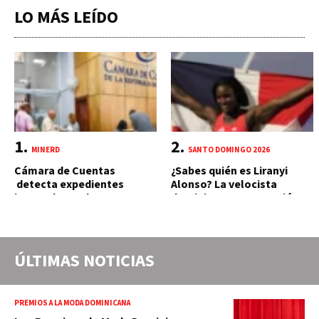
LO MÁS LEÍDO
MINERD
SANTO DOMINGO 2026
Cámara de Cuentas
¿Sabes quién es Liranyi
detecta expedientes
Alonso? La velocista
incompletos de
dominicana que rompió un
operaciones por RD$16,600
récord de casi 30 años
millones en MINERD, entre
2019 y 2020
ÚLTIMAS NOTICIAS
PREMIOS A LA MODA DOMINICANA