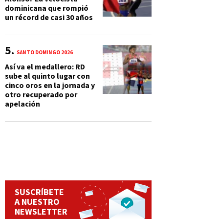
dominicana que rompió
un récord de casi 30 años
SANTO DOMINGO 2026
Así va el medallero: RD
sube al quinto lugar con
cinco oros en la jornada y
otro recuperado por
apelación
SUSCRÍBETE
A NUESTRO
NEWSLETTER