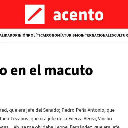
ALIDAD
OPINIÓN
POLÍTICA
ECONOMÍA
TURISMO
INTERNACIONALES
CULTUR
o en el macuto
ared, que era jefe del Senado; Pedro Peña Antonio, que
ltuna Tezanos, que era jefe de la Fuerza Aérea; Vincho
rogas…Ah, se me olvidaba Leonel Fernández, que era jefe