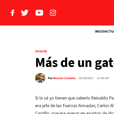
INICIO
ACTU
OPINIÓN
Más de un gat
Por
Ramón Colombo
26/09/2014 · 12:08 AM
Si lo sé yo tienen que saberlo Reinaldo P
era jefe de las Fuerzas Armadas; Carlos A
Castillo, que era asesor en asuntos de d