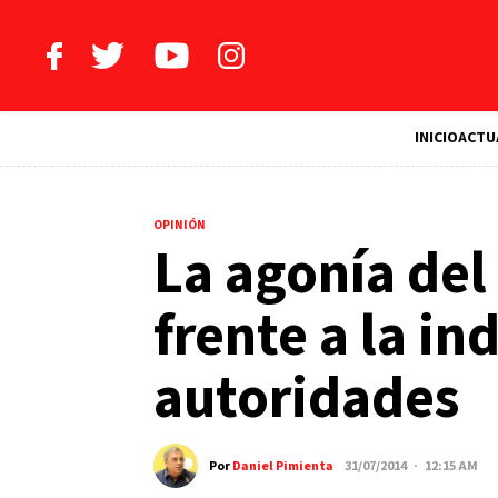
INICIO
ACTU
OPINIÓN
La agonía del
frente a la in
autoridades
Por
Daniel Pimienta
31/07/2014 · 12:15 AM