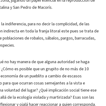
zona, jugando un papel esencial en la reproducción de
talina y San Pedro de Macorís.
a indiferencia, para no decir la complicidad, de las
 indirecta en toda la franja litoral este pues se trata de
e poblaciones de robalos, sábalos, pargos, barracudas,
especies.
ué no hay manera de que alguna autoridad se haga
? ¿Cómo es posible que un grupito de no más de 10
economía de un pueblito a cambio de escasos
 para que ocurran cosas semejantes a la vista e
 voluntad del lugar? ¿Qué implicación social tiene ese
lá de la ecología violada y martirizada? Esas son las
flexionar y ojalá hacer reaccionar a quien corresponda.