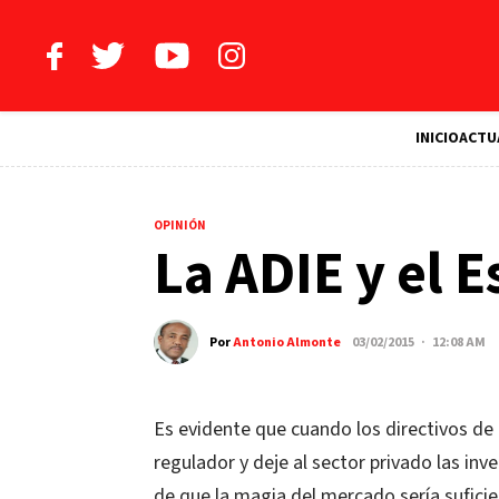
INICIO
ACTU
OPINIÓN
La ADIE y el E
Por
Antonio Almonte
03/02/2015 · 12:08 AM
Es evidente que cuando los directivos de l
regulador y deje al sector privado las inv
de que la magia del mercado sería suficien