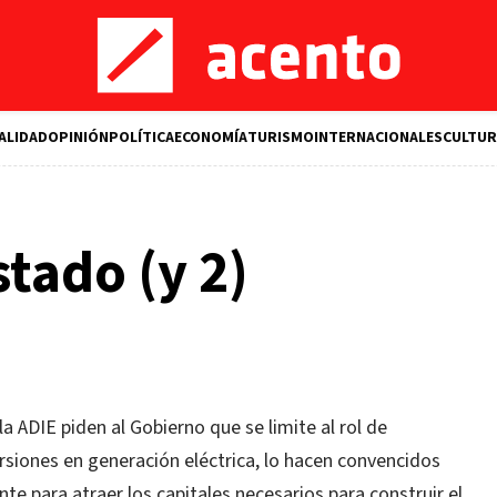
ALIDAD
OPINIÓN
POLÍTICA
ECONOMÍA
TURISMO
INTERNACIONALES
CULTUR
stado (y 2)
a ADIE piden al Gobierno que se limite al rol de
ersiones en generación eléctrica, lo hacen convencidos
te para atraer los capitales necesarios para construir el