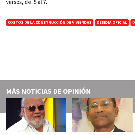
versos, del 5 al 7.
COSTOS DE LA CONSTRUCCIÓN DE VIVIENDAS
DESIDIA OFICIAL
D
MÁS NOTICIAS DE
OPINIÓN