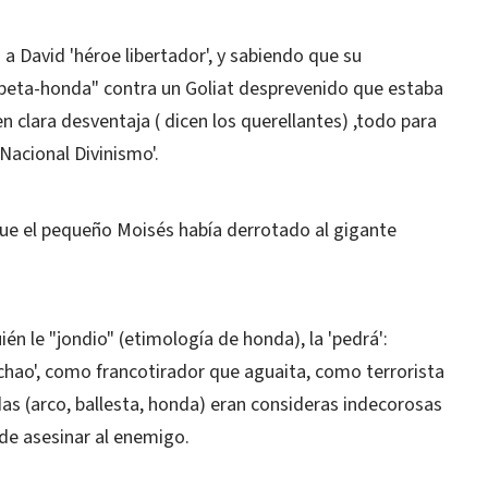
n a David 'héroe libertador', y sabiendo que su
eta-honda" contra un Goliat desprevenido que estaba
n clara desventaja ( dicen los querellantes) ,todo para
'Nacional Divinismo'.
ue el pequeño Moisés había derrotado al gigante
ién le "jondio" (etimología de honda), la 'pedrá':
chao', como francotirador que aguaita, como terrorista
s (arco, ballesta, honda) eran consideras indecorosas
 de asesinar al enemigo.