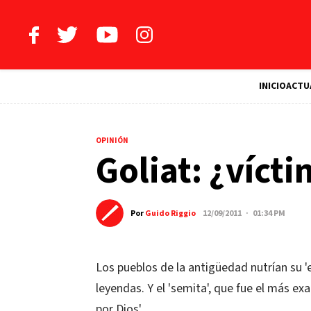
INICIO
ACTU
OPINIÓN
Goliat: ¿víct
Por
Guido Riggio
12/09/2011 · 01:34 PM
Los pueblos de la antigüedad nutrían su '
leyendas. Y el 'semita', que fue el más e
por Dios'.