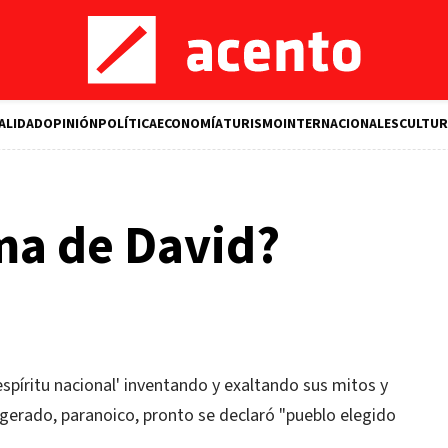
ALIDAD
OPINIÓN
POLÍTICA
ECONOMÍA
TURISMO
INTERNACIONALES
CULTUR
ima de David?
espíritu nacional' inventando y exaltando sus mitos y
xagerado, paranoico, pronto se declaró "pueblo elegido