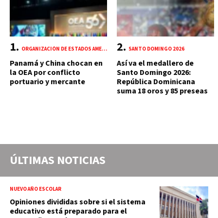
ORGANIZACIÓN DE ESTADOS AMERICANOS (OEA)
SANTO DOMINGO 2026
Panamá y China chocan en
Así va el medallero de
la OEA por conflicto
Santo Domingo 2026:
portuario y mercante
República Dominicana
suma 18 oros y 85 preseas
ÚLTIMAS NOTICIAS
NUEVO AÑO ESCOLAR
Opiniones divididas sobre si el sistema
educativo está preparado para el