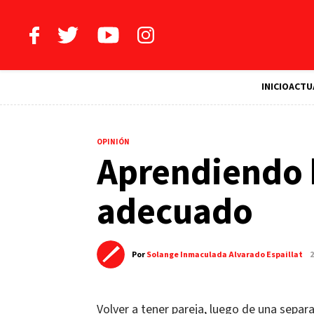
INICIO
ACTU
OPINIÓN
Aprendiendo h
adecuado
Por
Solange Inmaculada Alvarado Espaillat
2
Volver a tener pareja, luego de una separa