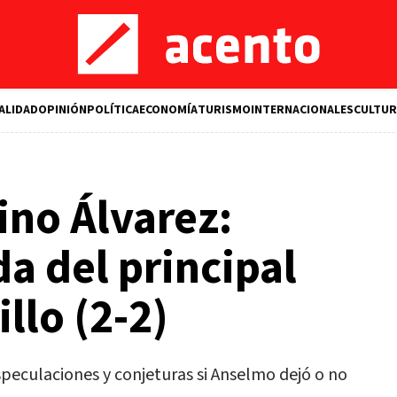
ALIDAD
OPINIÓN
POLÍTICA
ECONOMÍA
TURISMO
INTERNACIONALES
CULTUR
no Álvarez:
da del principal
illo (2-2)
speculaciones y conjeturas si Anselmo dejó o no