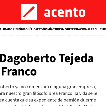
ALIDAD
OPINIÓN
POLÍTICA
ECONOMÍA
TURISMO
INTERNACIONALES
CULTUR
 Dagoberto Tejeda
a Franco
goberto ya no comenzará ninguna gran empresa,
 nuestro gran filósofo Brea Franco, la vida se le
en cuenta que su expediente de pensión duerme