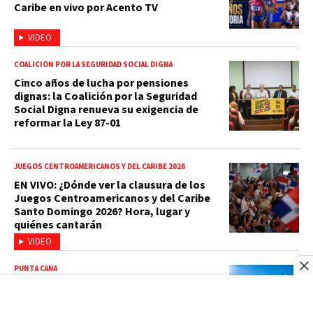
Caribe en vivo por Acento TV
VIDEO
COALICIÓN POR LA SEGURIDAD SOCIAL DIGNA
Cinco años de lucha por pensiones
dignas: la Coalición por la Seguridad
Social Digna renueva su exigencia de
reformar la Ley 87-01
JUEGOS CENTROAMERICANOS Y DEL CARIBE 2026
EN VIVO: ¿Dónde ver la clausura de los
Juegos Centroamericanos y del Caribe
Santo Domingo 2026? Hora, lugar y
quiénes cantarán
VIDEO
PUNTA CANA
Punta Cana ya no es solo playa: el
turismo de aventura y experiencias