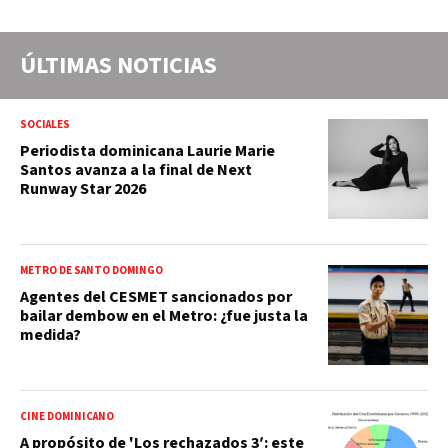
ÚLTIMAS NOTICIAS
SOCIALES
Periodista dominicana Laurie Marie
Santos avanza a la final de Next
Runway Star 2026
METRO DE SANTO DOMINGO
Agentes del CESMET sancionados por
bailar dembow en el Metro: ¿fue justa la
medida?
CINE DOMINICANO
A propósito de 'Los rechazados 3′: este