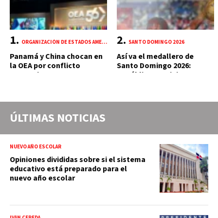
ORGANIZACIÓN DE ESTADOS AMERICANOS (OEA)
SANTO DOMINGO 2026
Panamá y China chocan en
Así va el medallero de
la OEA por conflicto
Santo Domingo 2026:
portuario y mercante
República Dominicana
suma 18 oros y 85 preseas
ÚLTIMAS NOTICIAS
NUEVO AÑO ESCOLAR
Opiniones divididas sobre si el sistema
educativo está preparado para el
nuevo año escolar
IVÁN CEPEDA