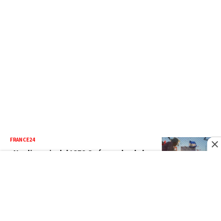
FRANCE24
¿Negligencia del ICE? Qué se sabe de la
muerte de un migrante salvadoreño en
un centro de detención
RFI